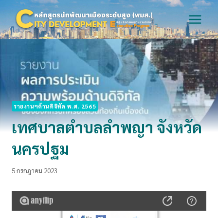
Skip
to
content
รายงานฯด้านดิจิทัล พ.ศ. 2565
เทศบาลตำบลลำพญา จังหวัด
นครปฐม
5 กรกฎาคม 2023