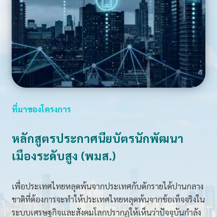
ล
ง
พื้
น
ที่
ร่
ว
ม
ส
ที่มาของโครงการ
ะ
ท้
หลักสูตรประกาศนียบัตรนักพัฒนา
อ
เมืองระดับสูง (พมส.)
น
ผ
ล
เพื่อประเทศไทยหลุดพ้นจากประเทศกับดักรายได้ปานกลาง
ก
ชาติที่ต้องการจะทำให้ประเทศไทยหลุดพ้นจากข้อเท็จจริงใน
า
ระบบเศรษฐกิจและสังคมโลกปรากฏให้เห็นว่าปัจจุบันกำลัง