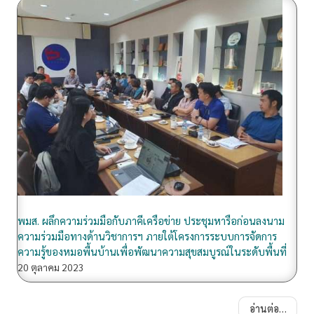
ค
ล
อ
ง
ล
า
น
พั
ฒ
น
า
พมส. ผลึกความร่วมมือกับภาคีเครือข่าย ประชุมหารือก่อนลงนาม
ความร่วมมือทางด้านวิชาการฯ ภายใต้โครงการระบบการจัดการ
ความรู้ของหมอพื้นบ้านเพื่อพัฒนาความสุขสมบูรณ์ในระดับพื้นที่
20 ตุลาคม 2023
อ่านต่อ…