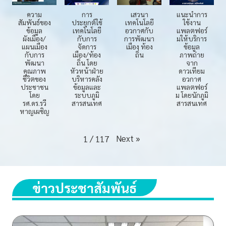
บ
ความ
การ
เสวนา
แนะนำการ
สัมพันธ์ของ
ประยุกต์ใช้
เทคโนโลยี
ใช้งาน
บ
ข้อมูล
เทคโนโลยี
อวกาศกับ
แพลตฟอร์
แ
ผังเมือง/
กับการ
การพัฒนา
มให้บริการ
แผนเมือง
จัดการ
เมือง ท้อง
ข้อมูล
พ
กับการ
เมือง/ท้อง
ถิ่น
ภาพถ่าย
พัฒนา
ถิ่น โดย
จาก
ล
คุณภาพ
หัวหน้าฝ่าย
ดาวเทียม
ต
ชีวิตของ
บริหารคลัง
อวกาศ
ประชาชน
ข้อมูลและ
แพลตฟอร์
ฟ
โดย
ระบบภูมิ
ม โดยนักภูมิ
รศ.ดร.รวี
สารสนเทศ
สารสนเทศ
อ
หาญเผชิญ
ร์
ม
Next
»
1
/
117
ฐ
า
น
ข่าวประชาสัมพันธ์
ข้
อ
มู