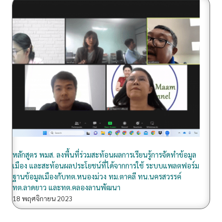
ท
ม
.
ต
า
ค
ลี
ท
น
.
น
หลักสูตร พมส. ลงพื้นที่ร่วมสะท้อนผลการเรียนรู้การจัดทำข้อมูล
ค
เมือง และสะท้อนผลประโยชน์ที่ได้จากการใช้ ระบบแพลตฟอร์ม
ร
ฐานข้อมูลเมืองกับทต.หนองม่วง ทม.ตาคลี ทน.นครสวรรค์
ส
ทต.ลาดยาว และทต.คลองลานพัฒนา
ว
18 พฤศจิกายน 2023
ร