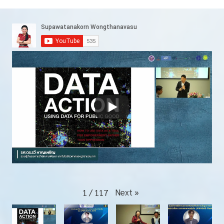
โ
ย
ช
น์
ที่
ไ
ด้
จ
า
ก
ก
า
ร
ใ
Next
»
1
/
117
ช้
ร
ะ