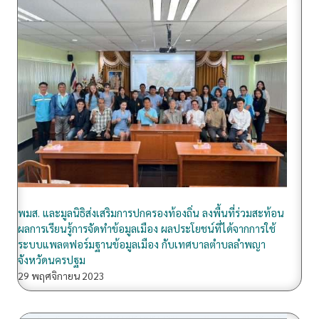
ล
เ
มื
อ
ง
กั
บ
ท
ต
.
ห
พมส. และมูลนิธิส่งเสริมการปกครองท้องถิ่น ลงพื้นที่ร่วมสะท้อน
น
ผลการเรียนรู้การจัดทำข้อมูลเมือง ผลประโยชน์ที่ได้จากการใช้
อ
ระบบแพลตฟอร์มฐานข้อมูลเมือง กับเทศบาลตำบลลำพญา
ง
จังหวัดนครปฐม
ม่
29 พฤศจิกายน 2023
ว
ง