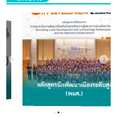
เ
มื
อ
ง
แ
ล
ะ
ส
ะ
ท้
อ
น
หลักสูตรนักพัฒนาเมืองระดับสูง
ผ
ล
(พมส.)
ป
ร
ะ