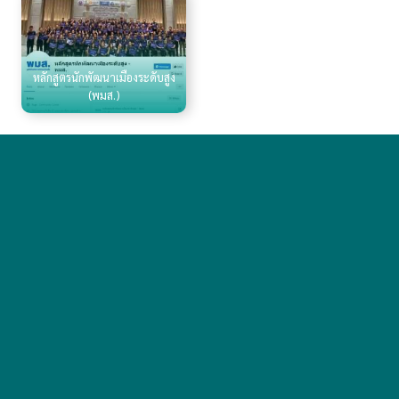
หลักสูตรนักพัฒนาเมืองระดับสูง
(พมส.)