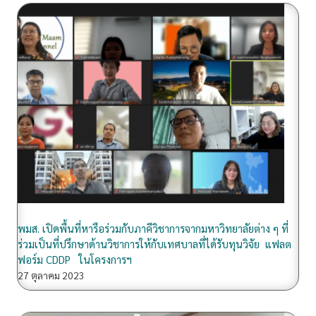
ร
ค์
ท
ต
.
ล
า
ด
ย
า
ว
แ
ล
พมส. เปิดพื้นที่หารือร่วมกับภาคีวิชาการจากมหาวิทยาลัยต่าง ๆ ที่
ร่วมเป็นที่ปรึกษาด้านวิชาการให้กับเทศบาลที่ได้รับทุนวิจัย แฟลต
ะ
ฟอร์ม CDDP ในโครงการฯ
ท
27 ตุลาคม 2023
ต
.