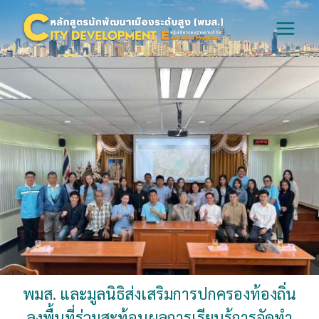
Skip
to
content
หลักสูตร พมส. ลงพื้นที่ร่วมสะท้อนผลการเรียน
รู้การจัดทำข้อมูลเมือง และสะท้อนผลประโยชน์