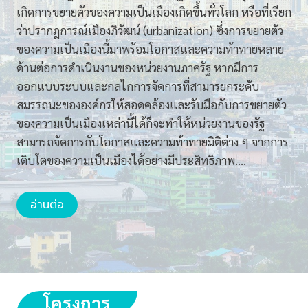
ร
เกิดการขยายตัวของความเป็นเมืองเกิดขึ้นทั่วโลก หรือที่เรียก
เ
ว่าปรากฎการณ์เมืองภิวัฒน์ (urbanization) ซึ่งการขยายตัว
รี
ของความเป็นเมืองนี้มาพร้อมโอกาสและความท้าทายหลาย
ย
ด้านต่อการดำเนินงานของหน่วยงานภาครัฐ หากมีการ
น
ออกแบบระบบและกลไกการจัดการที่สามารยกระดับ
รู้
สมรรถนะขององค์กรให้สอดคล้องและรับมือกับการขยายตัว
ก
ของความเป็นเมืองเหล่านี้ได้ก็จะทำให้หน่วยงานของรัฐ
า
สามารถจัดการกับโอกาสและความท้าทายมิติต่าง ๆ จากการ
ร
เติบโตของความเป็นเมืองได้อย่างมีประสิทธิภาพ….
จั
ด
อ่านต่อ
ทำ
ข้
อ
มู
ล
โครงการ