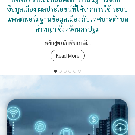
ที่ได้จากการใช้ ระบบแพลตฟอร์มฐานข้อมูล
เมืองกับทต.หนองม่วง ทม.ตาคลี ทน.นครสวรรค์
ทต.ลาดยาว และทต.คลองลานพัฒนา
หลักสูตรนักพัฒนาเมื…
ห
Read More
ลั
ก
สู
ต
ร
พ
ม
ส
.