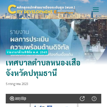
Skip
to
content
รายงานฯด้านดิจิทัล พ.ศ. 2565
เทศบาลตำบลหนองเสือ
จังหวัดปทุมธานี
5 กรกฎาคม 2023