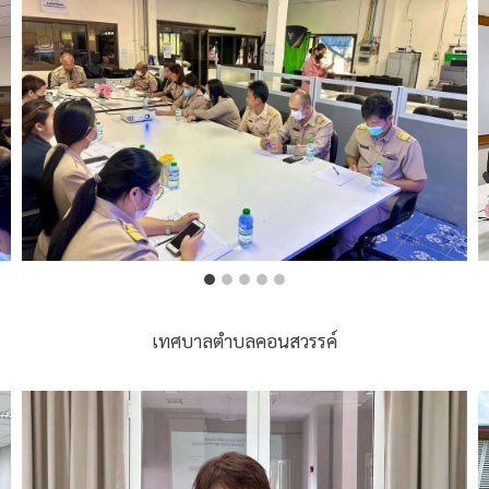
เทศบาลตำบลคอนสวรรค์