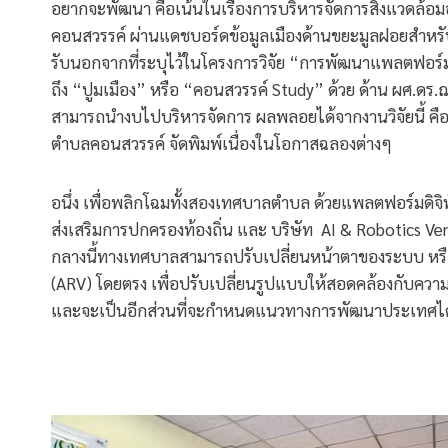
อยากจะพัฒนา คือเน้นในเรื่องการบริหารจัดการสิ่งแวดล้อ
คอนสวรรค์ ผ่านแดชบอร์ดข้อมูลเมืองด้านขยะมูลฝอยสำหรับ
รับนอกจากที่ระบุไว้ในโครงการวิจัย “การพัฒนาแพลตฟอร์มด
ถึง “ปูมเมือง” หรือ “คอนสวรรค์ Study” ด้วย ด้าน ผศ.ดร.ฌ
สามารถนำงบไปบริหารจัดการ ผลพลอยได้จากงานวิจัยนี้ ค
ตำบลคอนสวรรค์ จัดพิมพ์เนื่องในโอกาสฉลองต่างๆ
อนึ่ง เพื่อพลิกโฉมทั้งสองเทศบาลตําบล ด้วยแพลตฟอร์มดิจิท
ส่งเสริมการปกครองท้องถิ่น และ บริษัท AI & Robotics Ven
กลางนี้ทางเทศบาลสามารถปรับเปลี่ยนหน้าตาของระบบ หรื
(ARV) โดยตรง เพื่อปรับเปลี่ยนรูปแบบให้สอดคล้องกับคว
และจะเป็นอีกส่วนที่จะกำหนดแนวทางการพัฒนาประเทศได