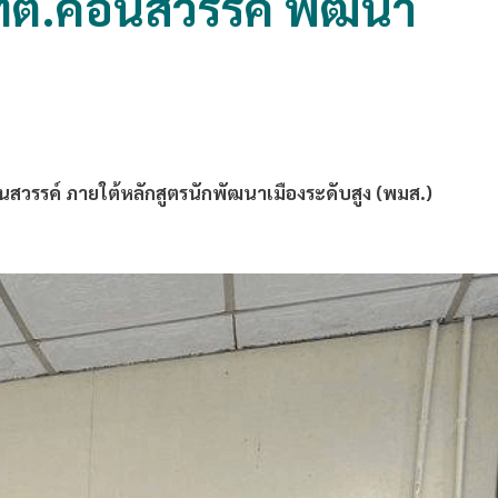
ะ ทต.คอนสวรรค์ พัฒนา
.คอนสวรรค์ ภายใต้หลักสูตรนักพัฒนาเมืองระดับสูง (พมส.)