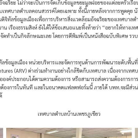
มอัจฉริยะ ไม่ว่าจะเป็นการจัดเก็บข้อมูลขยะมูลฝอยของแต่ละครัว
เทศบาลตำบลคอนสวรรค์โดยเฉพาะ ทั้งนี้ภายหลังจากการพูดคุย นักว
ิจิทัลข้อมูลเมืองเพื่อการบริหารสิ่งแวดล้อมอัจฉริยะของเทศบาลตำ
าน เรืองธรรมสิงห์ ยังได้ให้ข้อเสนอแนะทิ้งท้ายว่า “อยากให้ทางเท
ือจัดทำเป็นกิจลักษณะเลย โดยการตีพิมพ์เป็นหนังสือฉบับพิเศษ 
ัลข้อมูลเมือง หน่วยบริหารและจัดการทุนด้านการพัฒนาระดับพื้นที่ 
tures (ARV) ต่างร่วมทำงานอย่างใกล้ชิดกับเทศบาล เนื่องจากเทศบา
อองค์ประกอบได้ตามความต้องการ หรือสามารถส่งความต้องการการ
ามต้องการในทันที และในอนาคตแฟลตฟอร์มนี้ ภายใต้ บพท.จะมีส่ว
้
เทศบาลตำบลบ้านเพชรภูเขียว