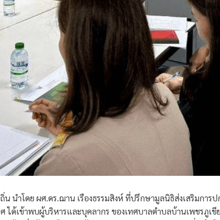
งถิ่น นำโดย ผศ.ดร.ฌาน เรืองธรรมสิงห์ ที่ปรึกษามูลนิธิส่งเสริมก
ทศ ได้เข้าพบผู้บริหารและบุคลากร ของเทศบาลตำบลบ้านเพชรภูเขีย