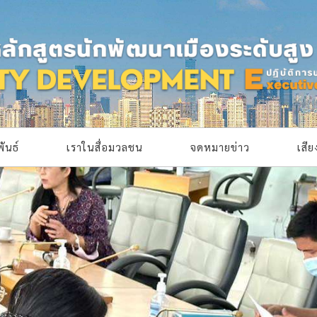
ันธ์
เราในสื่อมวลชน
จดหมายข่าว
เสี