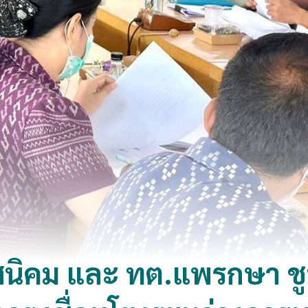
สนิคม และ ทต.แพรกษา ชูห่