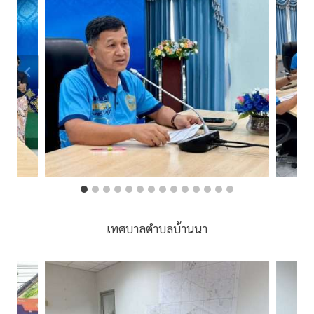
เทศบาลตำบลบ้านนา