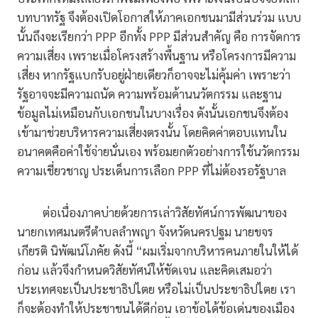
บทบาทรัฐ จึงต้องเปิดโอกาสให้ภาคเอกชนมามีส่วนร่วม แบบ
นั้นถึงจะเรียกว่า PPP อีกทั้ง PPP มีส่วนสำคัญ คือ การจัดการ
ความเสี่ยง เพราะเมื่อโครงสร้างพื้นฐาน หรือโครงการมีความ
เสี่ยง หากรัฐแบกรับอยู่ฝ่ายเดียวก็อาจจะไม่คุ้มค่า เพราะว่า
รัฐอาจจะมีความถนัด ความพร้อมด้านนวัตกรรม และฐาน
ข้อมูลไม่เหมือนกับเอกชนในบางเรื่อง ดังนั้นเอกชนจึงต้อง
เข้ามาช่วยบริหารความเสี่ยงตรงนั้น โดยคิดค่าตอบแทนใน
อนาคตคือค่าใช้จ่ายนั่นเอง พร้อมยกตัวอย่างการใช้นวัตกรรม
ความเชี่ยวชาญ ประเด็นการเลือก PPP ที่ไม่ต้องรอรัฐบาล
ต่อเนื่องภาคบ่ายด้วยการเล่าวิสัยทัศน์การพัฒนาของ
นายกเทศมนตรีตำบลลำพญา จังหวัดนครปฐม นายขจร
เกียรติ นิพัฒน์โภคัย ดังนี้ “ผมเริ่มจากบริหารคนภายในให้ได้
ก่อน แล้วจึงกำหนดวิสัยทัศน์ให้ชัดเจน และคิดเสมอว่า
ประเทศจะเป็นประชาธิปไตย หรือไม่เป็นประชาธิปไตย เรา
ก็จะต้องทำให้ประชาชนได้ดีก่อน เอาข้อได้ข้อเด่นของเมือง