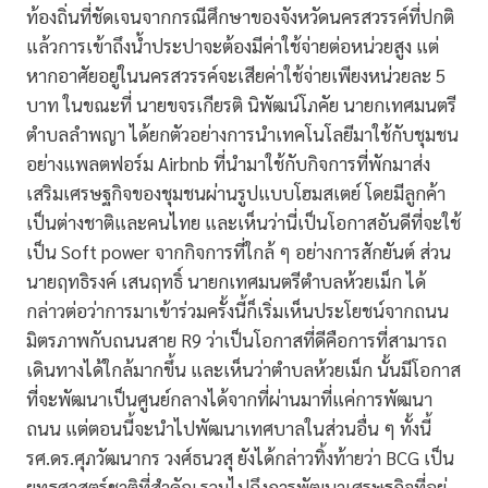
ท้องถิ่นที่ชัดเจนจากกรณีศึกษาของจังหวัดนครสวรรค์ที่ปกติ
แล้วการเข้าถึงน้ำประปาจะต้องมีค่าใช้จ่ายต่อหน่วยสูง แต่
หากอาศัยอยู่ในนครสวรรค์จะเสียค่าใช้จ่ายเพียงหน่วยละ 5
บาท ในขณะที่ นายขจรเกียรติ นิพัฒน์โภคัย นายกเทศมนตรี
ตำบลลำพญา ได้ยกตัวอย่างการนำเทคโนโลยีมาใช้กับชุมชน
อย่างแพลตฟอร์ม Airbnb ที่นำมาใช้กับกิจการที่พักมาส่ง
เสริมเศรษฐกิจของชุมชนผ่านรูปแบบโฮมสเตย์ โดยมีลูกค้า
เป็นต่างชาติและคนไทย และเห็นว่านี่เป็นโอกาสอันดีที่จะใช้
เป็น Soft power จากกิจการที่ใกล้ ๆ อย่างการสักยันต์ ส่วน
นายฤทธิรงค์ เสนฤทธิ์ นายกเทศมนตรีตำบลห้วยเม็ก ได้
กล่าวต่อว่าการมาเข้าร่วมครั้งนี้ก็เริ่มเห็นประโยชน์จากถนน
มิตรภาพกับถนนสาย R9 ว่าเป็นโอกาสที่ดีคือการที่สามารถ
เดินทางได้ใกล้มากขึ้น และเห็นว่าตำบลห้วยเม็ก นั้นมีโอกาส
ที่จะพัฒนาเป็นศูนย์กลางได้จากที่ผ่านมาที่แค่การพัฒนา
ถนน แต่ตอนนี้จะนำไปพัฒนาเทศบาลในส่วนอื่น ๆ ทั้งนี้
รศ.ดร.ศุภวัฒนากร วงศ์ธนวสุ ยังได้กล่าวทิ้งท้ายว่า BCG เป็น
ยุทธศาสตร์ชาติที่สำคัญ รวมไปถึงการพัฒนาเศรษฐกิจที่อยู่