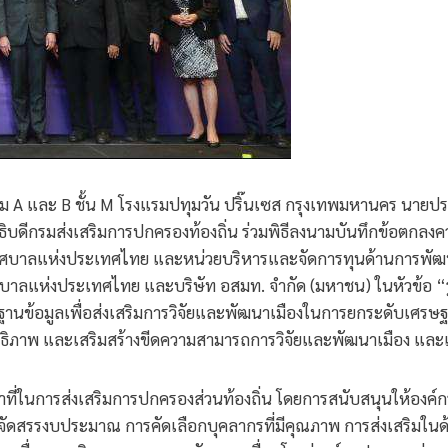
รูม A และ B ชั้น M โรงแรมปทุมวัน ปริ๊นเซส กรุงเทพมหานคร นายประ
ีกรมส่งเสริมการปกครองท้องถิ่น ร่วมพิธีลงนามบันทึกข้อตกลงควา
ศบาลแห่งประเทศไทย และหน่วยบริหารและจัดการทุนด้านการพัฒนาระ
แห่งประเทศไทย และบริษัท อสมท. จำกัด (มหาชน) ในหัวข้อ “
รและฐานข้อมูลเพื่อส่งเสริมการวิจัยและพัฒนาเมืองในการยกระดับเ
ะสิทธิภาพ และเสริมสร้างขีดความสามารถการวิจัยและพัฒนาเมือง แล
น้าที่ในการส่งเสริมการปกครองส่วนท้องถิ่น โดยการสนับสนุนให้องค
ารจัดสรรงบประมาณ การคัดเลือกบุคลากรที่มีคุณภาพ การส่งเสริมใ