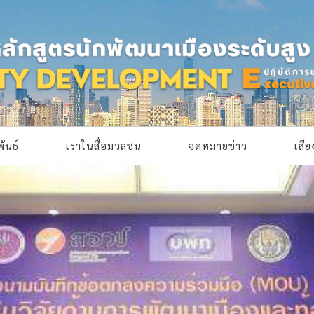
ันธ์
เราในสื่อมวลชน
จดหมายข่าว
เสี