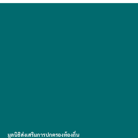
มูลนิธิส่งเสริมการปกครองท้องถิ่น