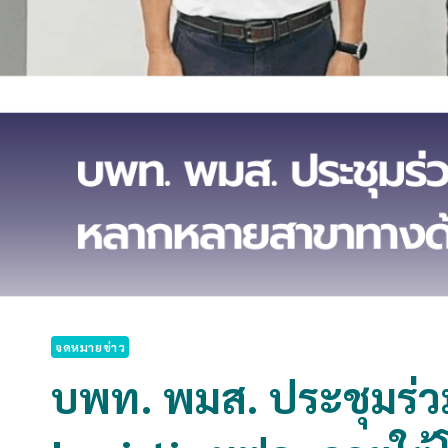
จดหมายข่าว
บพท. พมส. ประชุมร่