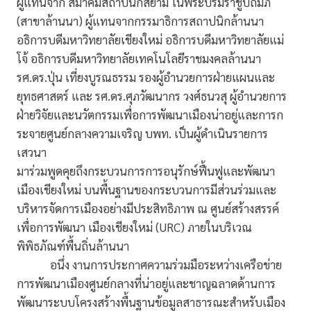
ผู้แทนจาก สมาคมสถาปนิกสยาม ในพระบรมราชูปถัมภ์
(สาขาล้านนา) ผู้แทนจากกรรมาธิการสถาปนิกล้านนา
อธิการบดีมหาวิทยาลัยเชียงใหม่ อธิการบดีมหาวิทยาลัยแม่
โจ้ อธิการบดีมหาวิทยาลัยเทคโนโลยีราชมงคลล้านนา
รศ.ดร.ปุ่น เที่ยงบูรณธรรม รองผู้อำนวยการฝ่ายแผนและ
ยุทธศาสตร์ และ รศ.ดร.ศุภวัฒนากร วงศ์ธนวสุ ผู้อำนวยการ
ฝ่ายวิจัยและนวัตกรรมเพื่อการพัฒนาเมืองน่าอยู่และการก
ระจายศูนย์กลางความเจริญ บพท. เป็นผู้ดำเนินรายการ
เสวนา
มาร่วมพูดคุยถึงกระบวนการการอนุรักษ์ฟื้นฟูและพัฒนา
เมืองเชียงใหม่ บนพื้นฐานของกระบวนการมีส่วนร่วมและ
บริหารจัดการเมืองอย่างมีประสิทธิภาพ ณ ศูนย์สร้างสรรค์
เพื่อการพัฒนา เมืองเชียงใหม่ (URC) ภายในบริเวณ
พิพิธภัณฑ์พื้นถิ่นล้านนา
อนึ่ง งานการประกาศความร่วมมือระหว่างเครือข่าย
การพัฒนาเมืองศูนย์กลางที่น่าอยู่และชาญฉลาดด้านการ
พัฒนาระบบโครงสร้างพื้นฐานข้อมูลสาธารณะสำหรับเมือง