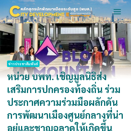
Skip
to
content
ข่าวประชาสัมพันธ์
หน่วย บพท. เชิญมูลนิธิส่ง
เสริมการปกครองท้องถิ่น ร่วม
ประกาศความร่วมมือผลักดัน
การพัฒนาเมืองศูนย์กลางที่น่า
อยู่และชาญฉลาดให้เกิดขึ้น