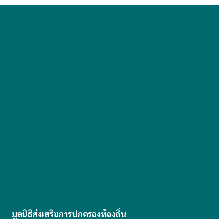
มูลนิธิส่งเสริมการปกครองท้องถิ่น