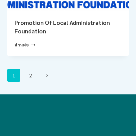
Promotion Of Local Administration
Foundation
PROMOTION
อ่านต่อ
OF
LOCAL
ADMINISTRATION
FOUNDATION
Page
Next
1
2
Navigation
Page