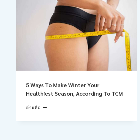
5 Ways To Make Winter Your
Healthiest Season, According To TCM
5
อ่านต่อ
WAYS
TO
MAKE
WINTER
YOUR