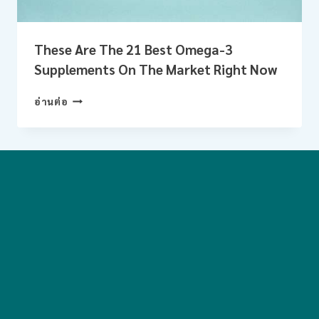
These Are The 21 Best Omega-3
Supplements On The Market Right Now
THESE
อ่านต่อ
ARE
THE
21
BEST
OMEGA-
3
SUPPLEMENTS
ON
THE
MARKET
RIGHT
NOW