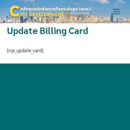
Skip
to
content
Update Billing Card
[rcp_update_card]