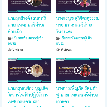
นายฤทธิรงค์ เสนฤทธิ์
นางอรนุช คูวิจิตรสุวรรณ
นายกเทศมนตรีตำบล
นายกเทศมนตรีตำบล
ห้วยเม็ก
วิหารแดง
เสียงสะท้อนจากผู้เข้า
เสียงสะท้อนจากผู้เข้า
อบรม
อบรม
8 views
9 views
นายกฤษณจักร บุญเลิศ
นางสาวเพ็ญภัค รัตนคำ
วิศวกรไฟฟ้าปฎิบัติการ
ฟู นายกเทศมนตรีตำบล
เทศบาลนครยะลา
เกาะคา