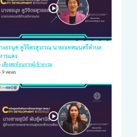
างอรนุช คูวิจิตรสุวรรณ นายกเทศมนตรีตำบล
ิหารแดง
เสียงสะท้อนจากผู้เข้าอบรม
9 views