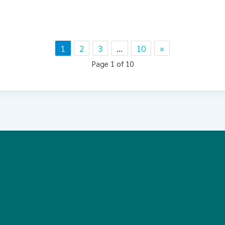
1
2
3
…
10
»
Page 1 of 10