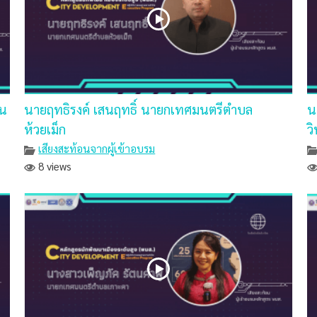
วน
นายฤทธิรงค์ เสนฤทธิ์ นายกเทศมนตรีตำบล
น
ห้วยเม็ก
ว
เสียงสะท้อนจากผู้เข้าอบรม
8 views