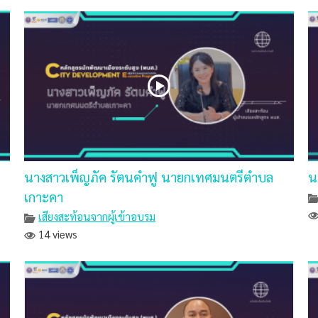
นางสาวเพ็ญภัค รัตนคำฟู นายกเทศมนตรีตำบล
น
เกาะคา
เสียงสะท้อนจากผู้เข้าอบรม
14 views