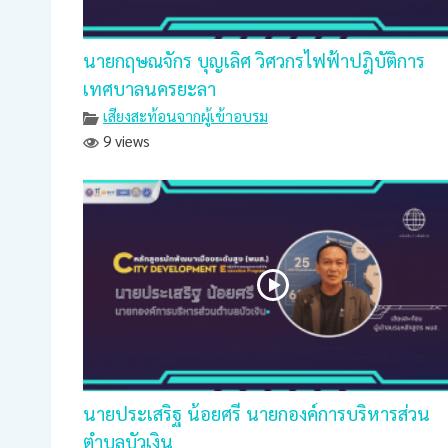
นายกฤษณจักร บุญเลิศ วิศวกรไฟฟ้าปฎิบัติการ
เทศบาลนครยะลา
เสียงสะท้อนจากผู้เข้าอบรม
9 views
นายประเสริฐ น้อยศรี นายกองค์การบริหารส่วน
ตำบลบัวเงิน