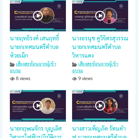
นายฤทธิรงค์ เสนฤทธิ์
นางอรนุช คูวิจิตรสุวรรณ
นายกเทศมนตรีตำบล
นายกเทศมนตรีตำบล
ห้วยเม็ก
วิหารแดง
เสียงสะท้อนจากผู้เข้า
เสียงสะท้อนจากผู้เข้า
อบรม
อบรม
8 views
9 views
นายกฤษณจักร บุญเลิศ
นางสาวเพ็ญภัค รัตนคำ
วิศวกรไฟฟ้าปฎิบัติการ
ฟู นายกเทศมนตรีตำบล