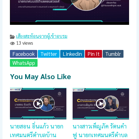
เสียงสะท้อนจากผู้เข้าอบรม
13 views
Facebook
Twitter
Linkedin
Pin It
Tumblr
WhatsApp
You May Also Like
นายสอน อิ่นแก้ว นายก
นางสาวเพ็ญภัค รัตนคำ
เทศมนตรีตำบลบ้าน
ฟู นายกเทศมนตรีตำบล