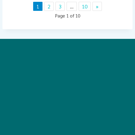
1
2
3
…
10
»
Page 1 of 10