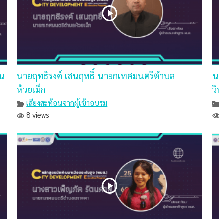
วน
นายฤทธิรงค์ เสนฤทธิ์ นายกเทศมนตรีตำบล
น
ห้วยเม็ก
ว
เสียงสะท้อนจากผู้เข้าอบรม
8 views