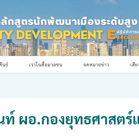
ันธ์
เราในสื่อมวลชน
จดหมายข่าว
เสี
นนท์ ผอ.กองยุทธศาสต