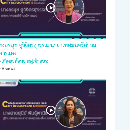
างอรนุช คูวิจิตรสุวรรณ นายกเทศมนตรีตำบล
ิหารแดง
เสียงสะท้อนจากผู้เข้าอบรม
9 views