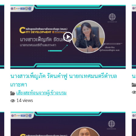
นางสาวเพ็ญภัค รัตนคำฟู นายกเทศมนตรีตำบล
น
เกาะคา
เสียงสะท้อนจากผู้เข้าอบรม
14 views