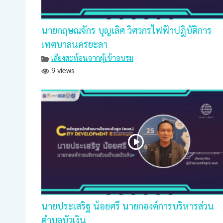
นายกฤษณจักร บุญเลิศ วิศวกรไฟฟ้าปฎิบัติการ
เทศบาลนครยะลา
เสียงสะท้อนจากผู้เข้าอบรม
9 views
นายประเสริฐ น้อยศรี นายกองค์การบริหารส่วน
ตำบลบัวเงิน