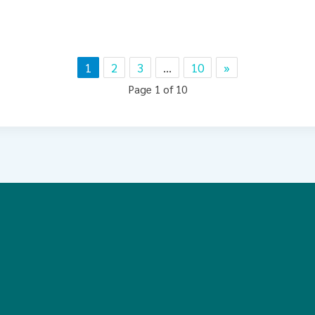
1
2
3
…
10
»
Page 1 of 10