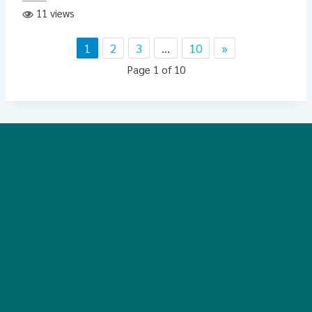
11 views
1
2
3
…
10
»
Page 1 of 10