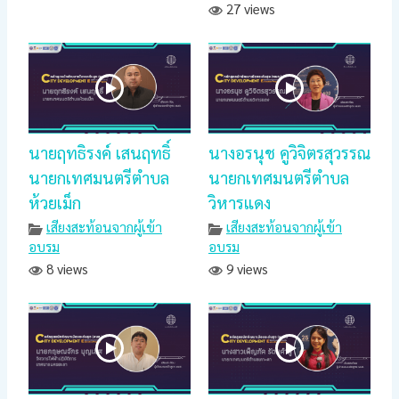
27 views
นายฤทธิรงค์ เสนฤทธิ์
นางอรนุช คูวิจิตรสุวรรณ
นายกเทศมนตรีตำบล
นายกเทศมนตรีตำบล
ห้วยเม็ก
วิหารแดง
เสียงสะท้อนจากผู้เข้า
เสียงสะท้อนจากผู้เข้า
อบรม
อบรม
8 views
9 views