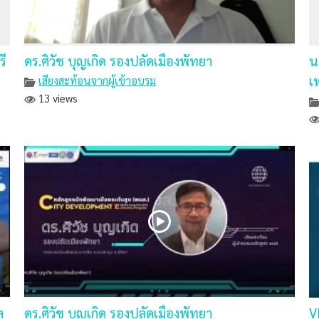
รี
ดร.ศิวัช บุญเกิด รองปลัดเมืองพัทยา
น
เ
เสียงสะท้อนจากผู้เข้าอบรม
13 views
ล
ดร.ศิวัช บุญเกิด รองปลัดเมืองพัทยา
V