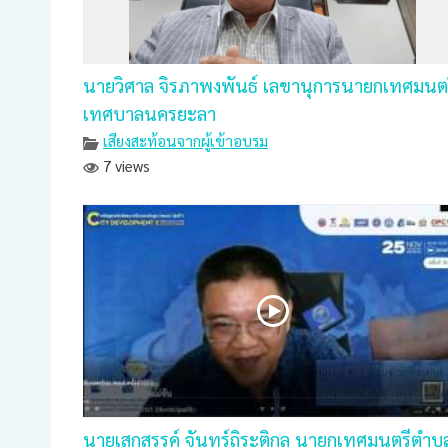
นายวิศาล จิรภาพงพันธ์ เลขานุการนายกเทศมนต
เทศบาลนครยะลา
เสียงสะท้อนจากผู้เข้าอบรม
7 views
นายเสกสรรค์ จันทร์ถิระติกุล นายกเทศมนตรีตำบ