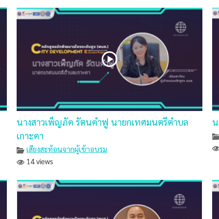
นางสาวเพ็ญภัค รัตนคำฟู นายกเทศมนตรีตำบล
น
เกาะคา
เสียงสะท้อนจากผู้เข้าอบรม
14 views