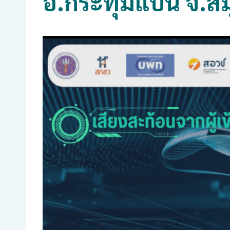
อ.กระทุ่มแบน จ.ส