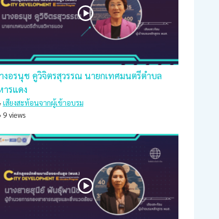
างอรนุช คูวิจิตรสุวรรณ นายกเทศมนตรีตำบล
ิหารแดง
เสียงสะท้อนจากผู้เข้าอบรม
9 views