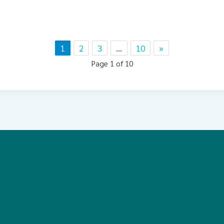
1
2
3
…
10
»
Page 1 of 10