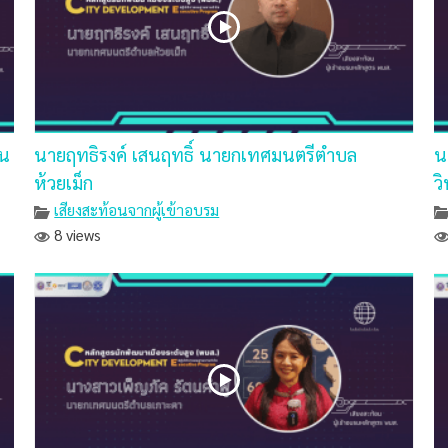
วน
นายฤทธิรงค์ เสนฤทธิ์ นายกเทศมนตรีตำบล
น
ห้วยเม็ก
ว
เสียงสะท้อนจากผู้เข้าอบรม
8 views