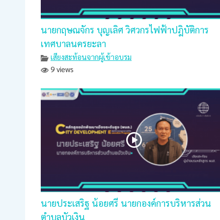
นายกฤษณจักร บุญเลิศ วิศวกรไฟฟ้าปฎิบัติการ
เทศบาลนครยะลา
เสียงสะท้อนจากผู้เข้าอบรม
9 views
นายประเสริฐ น้อยศรี นายกองค์การบริหารส่วน
ตำบลบัวเงิน