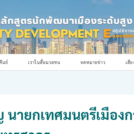
ันธ์
เราในสื่อมวลชน
จดหมายข่าว
เสี
ุญ นายกเทศมนตรีเมืองก