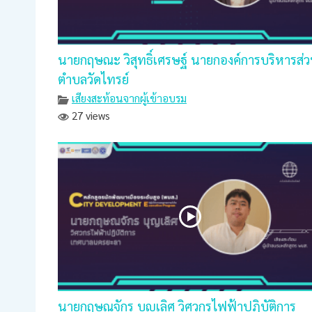
นายกฤษณะ วิสุทธิ์เศรษฐ์ นายกองค์การบริหารส่
ตำบลวัดไทรย์
เสียงสะท้อนจากผู้เข้าอบรม
27 views
นายกฤษณจักร บุญเลิศ วิศวกรไฟฟ้าปฎิบัติการ