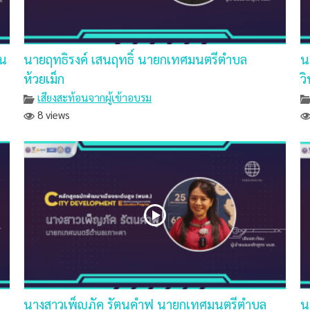
วน
นายฤทธิรงค์ เสนฤทธิ์ นายกเทศมนตรีตำบล
น
ห้วยเม็ก
ว
เสียงสะท้อนจากผู้เข้าอบรม
8 views
นางสาวเพ็ญภัค รัตนคำฟู นายกเทศมนตรีตำบล
น