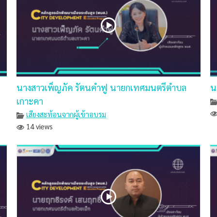
นางสาวเพ็ญภัค รัตนคำฟู นายกเทศมนตรีตำบล
น
เกาะคา
เสียงสะท้อนจากผู้เข้าอบรม
14 views