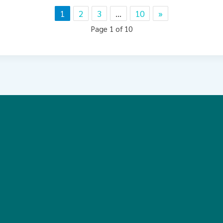
1
2
3
…
10
»
Page 1 of 10