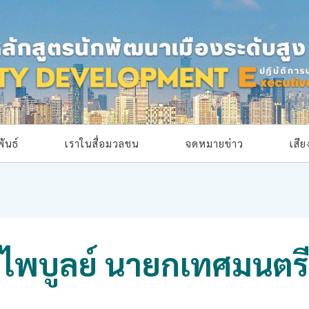
ันธ์
เราในสื่อมวลชน
จดหมายข่าว
เสี
์ไพบูลย์ นายกเทศมนตร