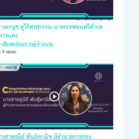
างอรนุช คูวิจิตรสุวรรณ นายกเทศมนตรีตำบล
ิหารแดง
เสียงสะท้อนจากผู้เข้าอบรม
9 views
างสายสุนีย์ พันธุ์พานิช ผู้อำนวยการกอง