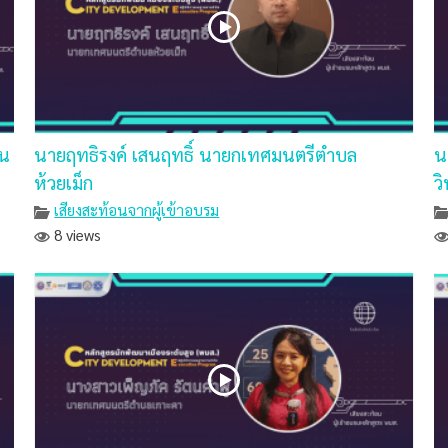
วน
นายฤทธิรงค์ เสนฤทธิ์ นายกเทศมนตรีตำบล
น
ห้วยเม็ก
ว
เสียงสะท้อนจากผู้เข้าอบรม
8 views