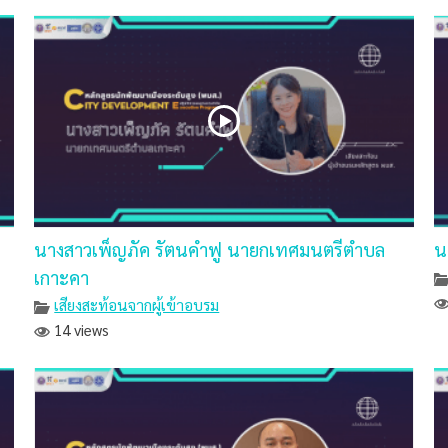
นางสาวเพ็ญภัค รัตนคำฟู นายกเทศมนตรีตำบล
น
เกาะคา
เสียงสะท้อนจากผู้เข้าอบรม
14 views