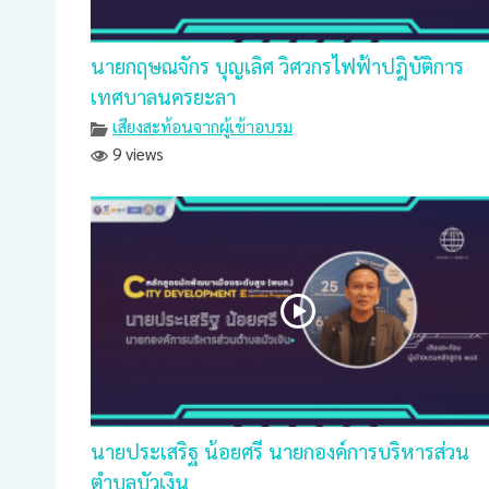
นายกฤษณจักร บุญเลิศ วิศวกรไฟฟ้าปฎิบัติการ
เทศบาลนครยะลา
เสียงสะท้อนจากผู้เข้าอบรม
9 views
นายประเสริฐ น้อยศรี นายกองค์การบริหารส่วน
ตำบลบัวเงิน