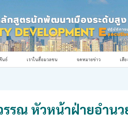
ันธ์
เราในสื่อมวลชน
จดหมายข่าว
เสี
อสุวรรณ หัวหน้าฝ่ายอำ