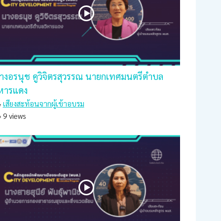
างอรนุช คูวิจิตรสุวรรณ นายกเทศมนตรีตำบล
ิหารแดง
เสียงสะท้อนจากผู้เข้าอบรม
9 views