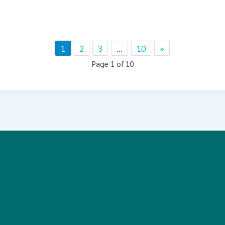
1
2
3
…
10
»
Page 1 of 10