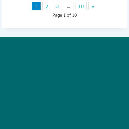
1
2
3
…
10
»
Page 1 of 10