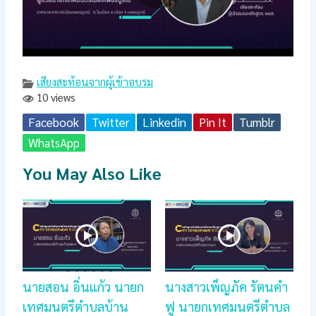
เสียงสะท้อนจากผู้เข้าอบรม
10 views
Facebook
Twitter
Linkedin
Pin It
Tumblr
WhatsApp
You May Also Like
นายสอน อิ่นแก้ว นายก
นางสาวเพ็ญภัค รัตนคำ
เทศมนตรีตำบลบ้าน
ฟู นายกเทศมนตรีตำบล