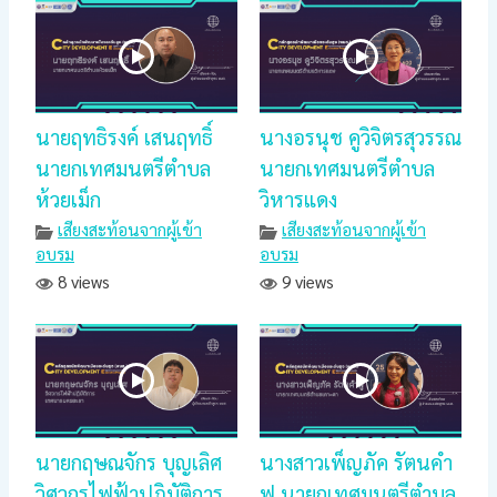
นายฤทธิรงค์ เสนฤทธิ์
นางอรนุช คูวิจิตรสุวรรณ
นายกเทศมนตรีตำบล
นายกเทศมนตรีตำบล
ห้วยเม็ก
วิหารแดง
เสียงสะท้อนจากผู้เข้า
เสียงสะท้อนจากผู้เข้า
อบรม
อบรม
8 views
9 views
นายกฤษณจักร บุญเลิศ
นางสาวเพ็ญภัค รัตนคำ
วิศวกรไฟฟ้าปฎิบัติการ
ฟู นายกเทศมนตรีตำบล