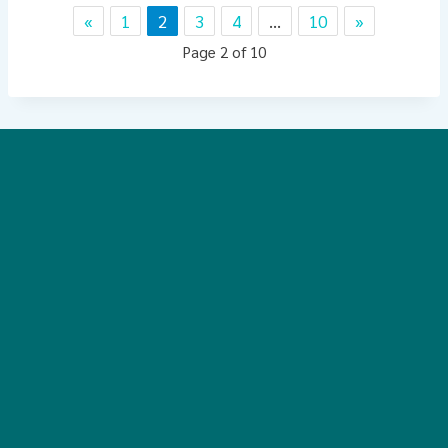
«
1
2
3
4
…
10
»
Page 2 of 10