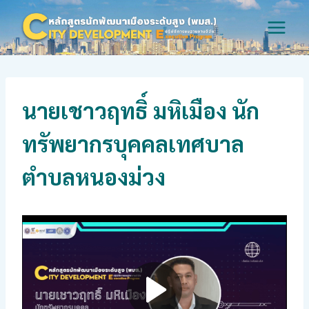
Skip
to
content
นายเชาวฤทธิ์ มหิเมือง นัก
ทรัพยากรบุคคลเทศบาล
ตำบลหนองม่วง