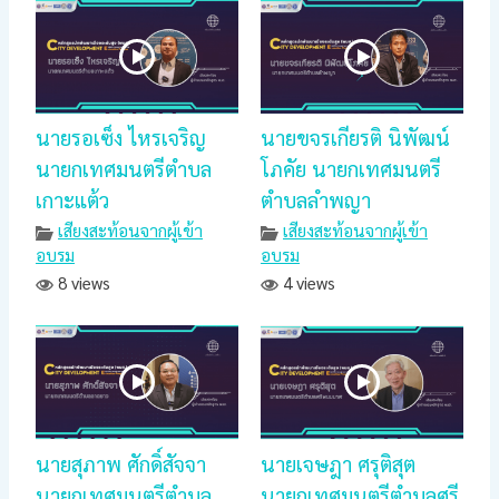
นายรอเซ็ง ไหรเจริญ
นายขจรเกียรติ นิพัฒน์
นายกเทศมนตรีตำบล
โภคัย นายกเทศมนตรี
เกาะแต้ว
ตำบลลำพญา
เสียงสะท้อนจากผู้เข้า
เสียงสะท้อนจากผู้เข้า
อบรม
อบรม
8 views
4 views
นายสุภาพ ศักดิ์สัจจา
นายเจษฎา ศรุติสุต
นายกเทศมนตรีตำบล
นายกเทศมนตรีตำบลศรี