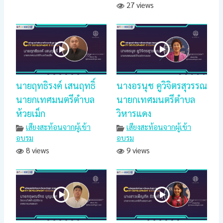
27 views
นายฤทธิรงค์ เสนฤทธิ์
นางอรนุช คูวิจิตรสุวรรณ
นายกเทศมนตรีตำบล
นายกเทศมนตรีตำบล
ห้วยเม็ก
วิหารแดง
เสียงสะท้อนจากผู้เข้า
เสียงสะท้อนจากผู้เข้า
อบรม
อบรม
8 views
9 views