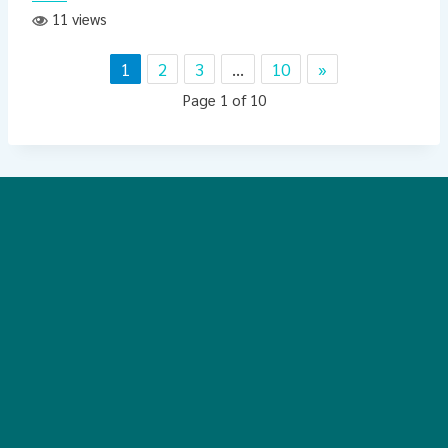
11 views
1
2
3
…
10
»
Page 1 of 10