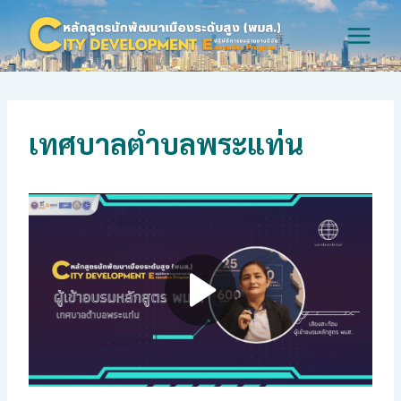
Skip
to
content
เทศบาลตำบลพระแท่น