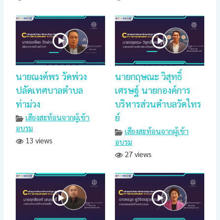
นายณงค์พร วัดพ่วง
นายกฤษณะ วิสุทธิ์
ปลัดเทศบาลตำบล
เศรษฐ์ นายกองค์การ
ท่าม่วง
บริหารส่วนตำบลวัดไทร
ย์
เสียงสะท้อนจากผู้เข้า
อบรม
เสียงสะท้อนจากผู้เข้า
13 views
อบรม
27 views