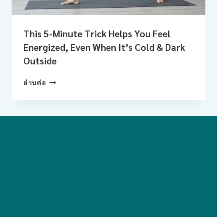
This 5-Minute Trick Helps You Feel
Energized, Even When It’s Cold & Dark
Outside
THIS
อ่านต่อ
5-
MINUTE
TRICK
HELPS
YOU
FEEL
ENERGIZED,
EVEN
WHEN
IT’S
COLD
&
DARK